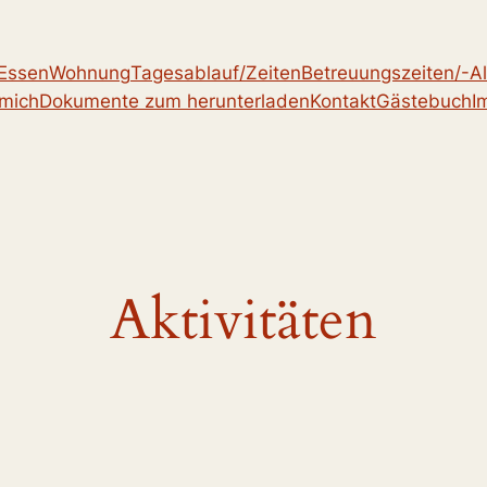
Essen
Wohnung
Tagesablauf/Zeiten
Betreuungszeiten/-Al
mich
Dokumente zum herunterladen
Kontakt
Gästebuch
I
Aktivitäten