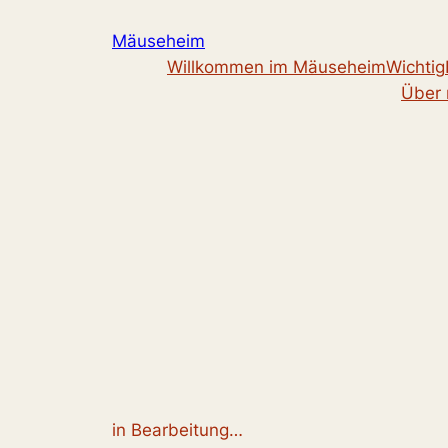
Zum
Mäuseheim
Inhalt
Willkommen im Mäuseheim
Wichtig
springen
Über 
in Bearbeitung…