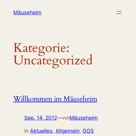
Zum
Mäuseheim
Inhalt
springen
Kategorie:
Uncategorized
Willkommen im Mäuseheim
Sep. 14, 2012
—
Mäuseheim
von
in
Aktuelles
, 
Allgemein
, 
GGS